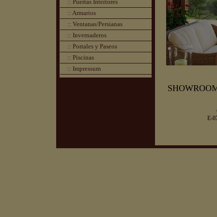
:: Puertas Interiores
:: Armarios
:: Ventanas/Persianas
:: Invernaderos
:: Portales y Paseos
:: Piscinas
:: Impressum
SHOWROO
E-0