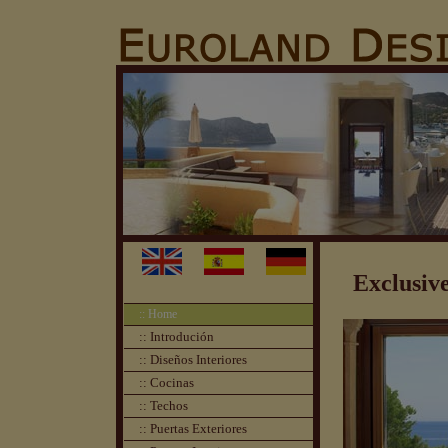
Exclusive
:: Home
:: Introdución
:: Diseños Interiores
:: Cocinas
:: Techos
:: Puertas Exteriores